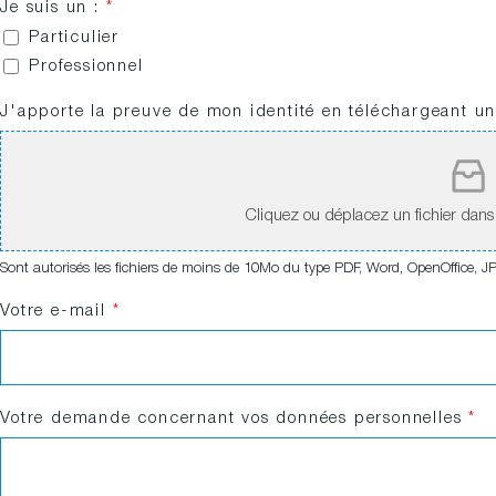
Je suis un :
*
Particulier
Professionnel
u
J'apporte la preuve de mon identité en téléchargeant un 
n
V
o
t
Cliquez ou déplacez un fichier dans c
r
e
l
Sont autorisés les fichiers de moins de 10Mo du type PDF, Word, OpenOffice, J
a
Votre e-mail
*
Votre demande concernant vos données personnelles
*