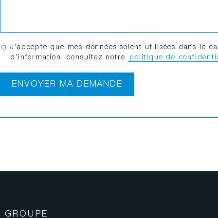
G
J’accepte que mes données soient utilisées dans le 
e
d’information, consultez notre
politique de confidenti
s
t
ENVOYER MA DEMANDE
i
o
n
d
e
s
d
o
n
n
é
e
s
E GROUPE