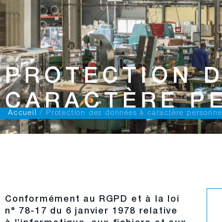
FR
PROTECTION D
CARACTÈRE P
Accueil
/
Protection des données à caractère personne
Conformément au RGPD et à la loi
n° 78-17 du 6 janvier 1978 relative