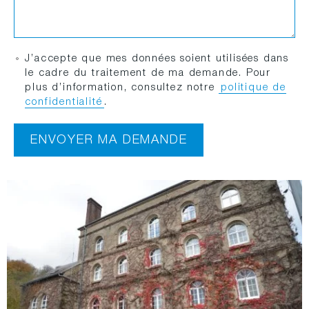
*
G
J’accepte que mes données soient utilisées dans
*
e
le cadre du traitement de ma demande. Pour
S
s
plus d’information, consultez notre
politique de
o
t
confidentialité
.
c
i
i
o
é
ENVOYER MA DEMANDE
n
t
d
é
e
s
d
o
n
n
é
e
s
*